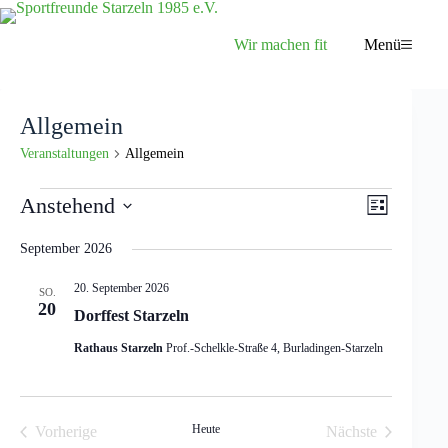
Zum
Inhalt
springen
Wir machen fit
Menü
Allgemein
Veranstaltungen
Allgemein
Veranstaltungen
A
V
Anstehend
L
n
e
D
i
s
r
a
s
September 2026
i
a
t
t
c
n
u
e
h
s
20. September 2026
SO.
m
t
t
20
w
Dorffest Starzeln
e
a
ä
n
l
h
Rathaus Starzeln
Prof.-Schelkle-Straße 4, Burladingen-Starzeln
-
t
l
N
u
e
a
n
n
v
g
.
Heute
Vorherige
Nächste
i
A