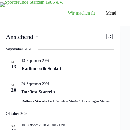
Zum
Inhalt
springen
Wir machen fit
Menü
Veranstaltungen
A
V
Anstehend
L
n
e
D
i
s
r
a
s
September 2026
i
a
t
t
c
n
u
e
h
s
13. September 2026
SO.
m
t
t
13
w
Radtouristik Schlatt
e
a
ä
n
l
h
-
t
l
20. September 2026
SO.
N
u
e
20
Dorffest Starzeln
a
n
n
v
g
.
Rathaus Starzeln
Prof.-Schelkle-Straße 4, Burladingen-Starzeln
i
A
g
n
a
s
Oktober 2026
t
i
i
c
10. Oktober 2026 -10:00
-
17:00
SA.
o
h